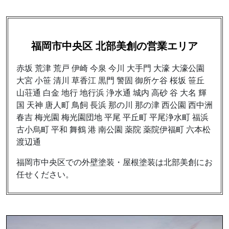
福岡市中央区 北部美創の営業エリア
赤坂 荒津 荒戸 伊崎 今泉 今川 大手門 大濠 大濠公園
大宮 小笹 清川 草香江 黒門 警固 御所ケ谷 桜坂 笹丘
山荘通 白金 地行 地行浜 浄水通 城内 高砂 谷 大名 輝
国 天神 唐人町 鳥飼 長浜 那の川 那の津 西公園 西中洲
春吉 梅光園 梅光園団地 平尾 平丘町 平尾浄水町 福浜
古小烏町 平和 舞鶴 港 南公園 薬院 薬院伊福町 六本松
渡辺通
福岡市中央区での外壁塗装・屋根塗装は北部美創にお
任せください。