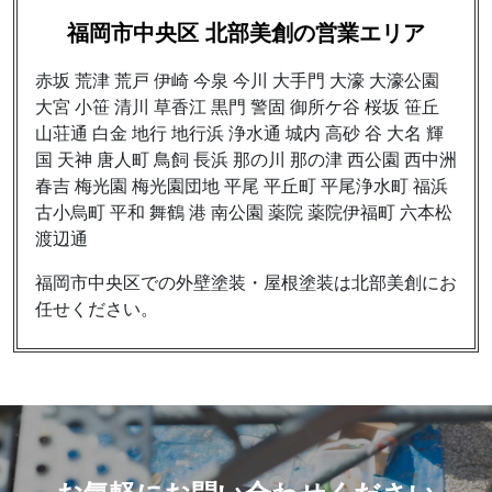
福岡市中央区 北部美創の営業エリア
赤坂 荒津 荒戸 伊崎 今泉 今川 大手門 大濠 大濠公園
大宮 小笹 清川 草香江 黒門 警固 御所ケ谷 桜坂 笹丘
山荘通 白金 地行 地行浜 浄水通 城内 高砂 谷 大名 輝
国 天神 唐人町 鳥飼 長浜 那の川 那の津 西公園 西中洲
春吉 梅光園 梅光園団地 平尾 平丘町 平尾浄水町 福浜
古小烏町 平和 舞鶴 港 南公園 薬院 薬院伊福町 六本松
渡辺通
福岡市中央区での外壁塗装・屋根塗装は北部美創にお
任せください。