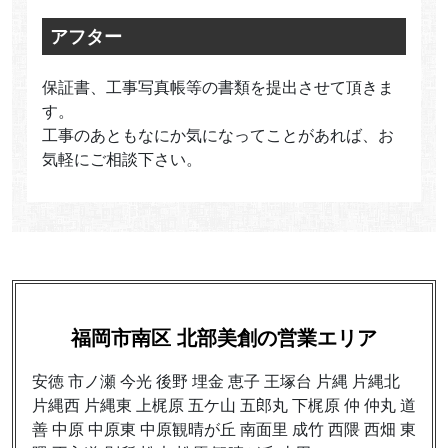
アフター
保証書、工事写真帳等の書類を提出させて頂きま
す。
工事のあともなにか気になってことがあれば、お
気軽にご相談下さい。
福岡市南区 北部美創の営業エリア
安徳 市ノ瀬 今光 後野 埋金 恵子 王塚台 片縄 片縄北
片縄西 片縄東 上梶原 五ケ山 五郎丸 下梶原 仲 仲丸 道
善 中原 中原東 中原観晴が丘 南面里 成竹 西隈 西畑 東