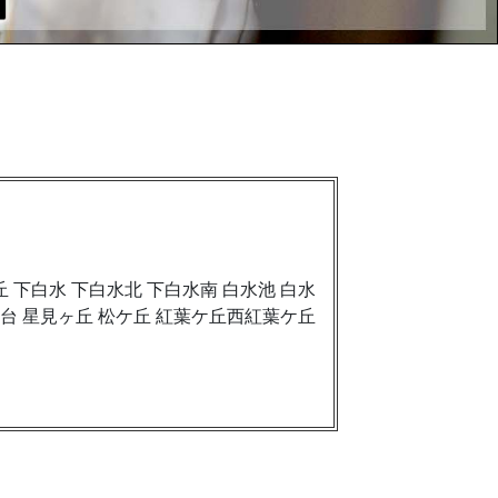
丘 下白水 下白水北 下白水南 白水池 白水
平田台 星見ヶ丘 松ケ丘 紅葉ケ丘西紅葉ケ丘