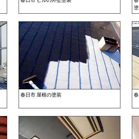
塗
春日市 屋根の塗装
春