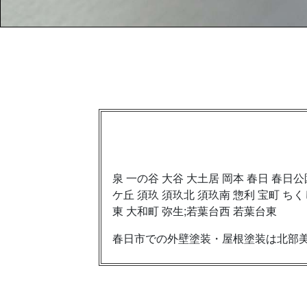
泉 一の谷 大谷 大土居 岡本 春日 春日
ケ丘 須玖 須玖北 須玖南 惣利 宝町 ち
東 大和町 弥生;若葉台西 若葉台東
春日市での外壁塗装・屋根塗装は北部