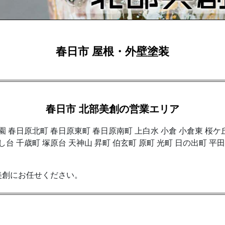
春日市 屋根・外壁塗装
春日市 北部美創の営業エリア
公園 春日原北町 春日原東町 春日原南町 上白水 小倉 小倉東 桜ケ
くし台 千歳町 塚原台 天神山 昇町 伯玄町 原町 光町 日の出町 
美創にお任せください。