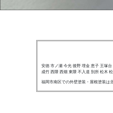
安徳 市ノ瀬 今光 後野 埋金 恵子 王塚台
成竹 西隈 西畑 東隈 不入道 別所 松木 
福岡市南区での外壁塗装・屋根塗装は