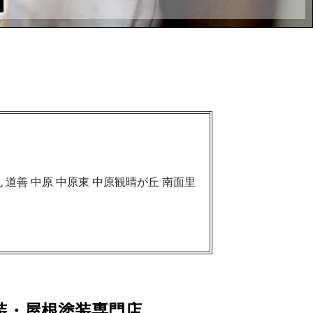
丸 道善 中原 中原東 中原観晴が丘 南面里
装・屋根塗装専門店