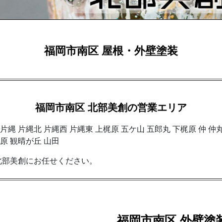
福岡市南区 屋根・外壁塗装
福岡市南区 北部美創の営業エリア
 片縄 片縄北 片縄西 片縄東 上梶原 五ケ山 五郎丸 下梶原 仲 仲
松原 観晴が丘 山田
北部美創にお任せください。
福岡市南区 外壁塗