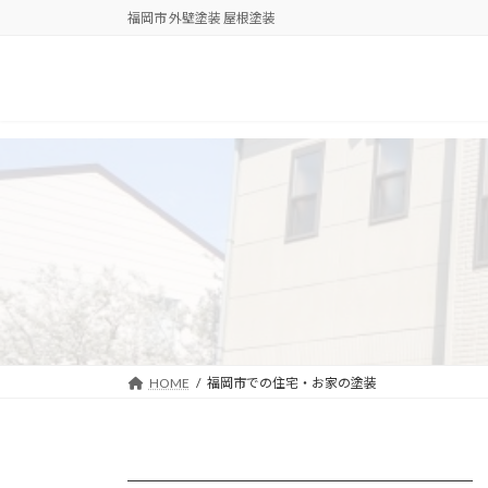
コ
ナ
福岡市 外壁塗装 屋根塗装
ン
ビ
テ
ゲ
ン
ー
ツ
シ
へ
ョ
ス
ン
キ
に
ッ
移
プ
動
HOME
福岡市での住宅・お家の塗装