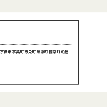
 宗像市 宇美町 志免町 須惠町 篠栗町 粕屋
。